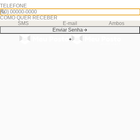
TELEFONE
COMO QUER RECEBER
SMS
E-mail
Ambos
Enviar Senha
+